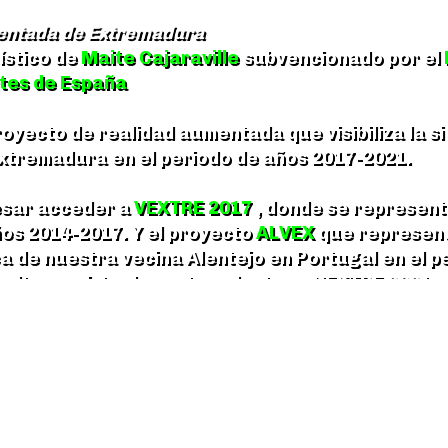
entada de Extremadura
ístico de
Maite Cajaraville
subvencionado por el
rtes de España
oyecto de realidad aumentada que visibiliza la s
xtremadura en el periodo de años 2017-2021.
esar acceder a
VEXTRE 2017
, donde se represent
ños 2014-2017. Y el proyecto
ALVEX
que represent
 de nuestra vecina Alentejo en Portugal en el p
ulturas virtuales antecedentes a VEXTRE 2021.
os utilizando cualquiera de tús dispositivos móvi
 y compartirlo en tu red social favorita.
 acceder directamente a través de la cuenta en
emadura
y usar el filtro de realidad aumentada de