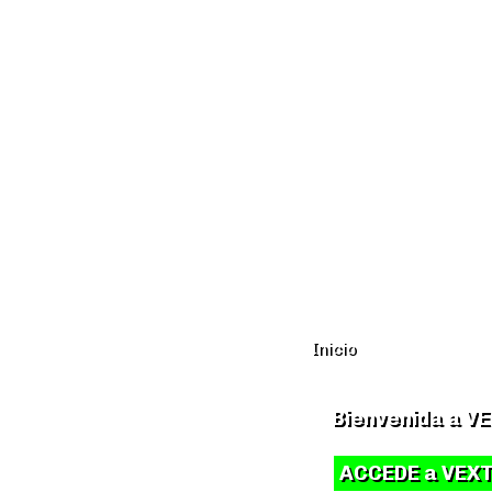
VEXTRE 2021
Aumentando la realidad rural
Inicio
Bienvenida a
VE
ACCEDE a VEXT