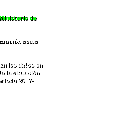
Ministerio de
ituación socio
an los datos en
a la situación
eríodo 2017-
les, con todos
 Instagram
sarrollado ‘ad