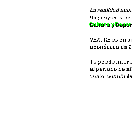
La realidad aum
Un proyecto art
Cultura y Depo
VEXTRE es un pr
económica de E
Te puede inter
el periodo de a
socio-económica
2021, ambas esc
Puedes activarl
los navegadores,
También puedes
@vextre_extr